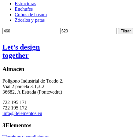
Estructuras
Enchufes
Cubos de basura
Zócalos y patas
Precio
Precio
Filtrar
mínimo
máximo
Let’s design
together
Almacén
Polígono Industrial de Toedo 2,
Vial 2 parcela 3-1,3-2
36682,
A Estrada (Pontevedra)
722 195 171
722 195 172
info@3elementos.eu
3Elementos
Términos y condiciones