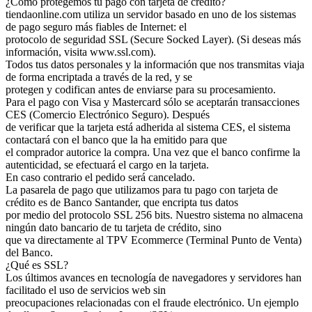
¿Cómo protegemos tu pago con tarjeta de crédito?
tiendaonline.com utiliza un servidor basado en uno de los sistemas
de pago seguro más fiables de Internet: el
protocolo de seguridad SSL (Secure Socked Layer). (Si deseas más
información, visita www.ssl.com).
Todos tus datos personales y la información que nos transmitas viaja
de forma encriptada a través de la red, y se
protegen y codifican antes de enviarse para su procesamiento.
Para el pago con Visa y Mastercard sólo se aceptarán transacciones
CES (Comercio Electrónico Seguro). Después
de verificar que la tarjeta está adherida al sistema CES, el sistema
contactará con el banco que la ha emitido para que
el comprador autorice la compra. Una vez que el banco confirme la
autenticidad, se efectuará el cargo en la tarjeta.
En caso contrario el pedido será cancelado.
La pasarela de pago que utilizamos para tu pago con tarjeta de
crédito es de Banco Santander, que encripta tus datos
por medio del protocolo SSL 256 bits. Nuestro sistema no almacena
ningún dato bancario de tu tarjeta de crédito, sino
que va directamente al TPV Ecommerce (Terminal Punto de Venta)
del Banco.
¿Qué es SSL?
Los últimos avances en tecnología de navegadores y servidores han
facilitado el uso de servicios web sin
preocupaciones relacionadas con el fraude electrónico. Un ejemplo