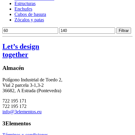
Estructuras
Enchufes
Cubos de basura
Zócalos y patas
Precio
Precio
Filtrar
mínimo
máximo
Let’s design
together
Almacén
Polígono Industrial de Toedo 2,
Vial 2 parcela 3-1,3-2
36682,
A Estrada (Pontevedra)
722 195 171
722 195 172
info@3elementos.eu
3Elementos
Términos y condiciones