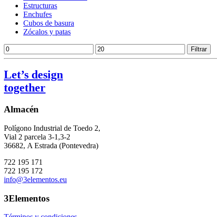
Estructuras
Enchufes
Cubos de basura
Zócalos y patas
Precio
Precio
Filtrar
mínimo
máximo
Let’s design
together
Almacén
Polígono Industrial de Toedo 2,
Vial 2 parcela 3-1,3-2
36682,
A Estrada (Pontevedra)
722 195 171
722 195 172
info@3elementos.eu
3Elementos
Términos y condiciones