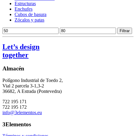
Estructuras
Enchufes
Cubos de basura
Zócalos y patas
Precio
Precio
Filtrar
mínimo
máximo
Let’s design
together
Almacén
Polígono Industrial de Toedo 2,
Vial 2 parcela 3-1,3-2
36682,
A Estrada (Pontevedra)
722 195 171
722 195 172
info@3elementos.eu
3Elementos
Términos y condiciones