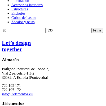
Iluminación
Accesorios interiores
Estructuras
Enchufes
Cubos de basura
Zócalos y patas
Precio
Precio
Filtrar
mínimo
máximo
Let’s design
together
Almacén
Polígono Industrial de Toedo 2,
Vial 2 parcela 3-1,3-2
36682,
A Estrada (Pontevedra)
722 195 171
722 195 172
info@3elementos.eu
3Elementos