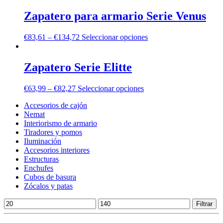
Zapatero para armario Serie Venus
€
83,61
–
€
134,72
Seleccionar opciones
Zapatero Serie Elitte
€
63,99
–
€
82,27
Seleccionar opciones
Accesorios de cajón
Nemat
Interiorismo de armario
Tiradores y pomos
Iluminación
Accesorios interiores
Estructuras
Enchufes
Cubos de basura
Zócalos y patas
Precio
Precio
Filtrar
mínimo
máximo