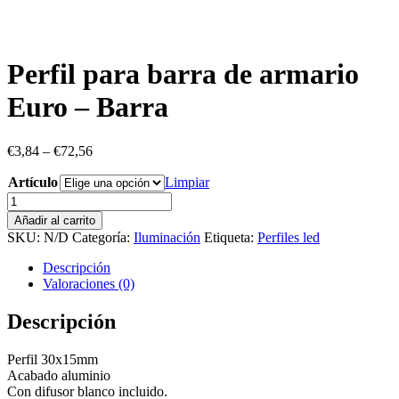
Perfil para barra de armario
Euro – Barra
€
3,84
–
€
72,56
Artículo
Limpiar
Perfil
para
Añadir al carrito
barra
SKU:
N/D
Categoría:
Iluminación
Etiqueta:
Perfiles led
de
armario
Descripción
Euro
Valoraciones (0)
-
Barra
Descripción
cantidad
Perfil 30x15mm
Acabado aluminio
Con difusor blanco incluido.