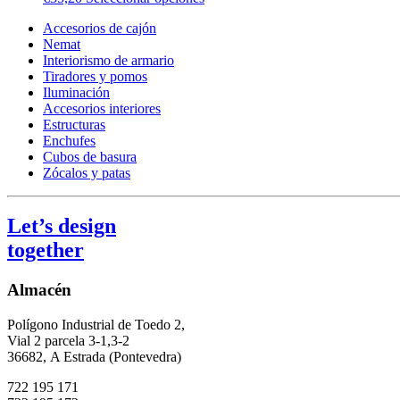
Accesorios de cajón
Nemat
Interiorismo de armario
Tiradores y pomos
Iluminación
Accesorios interiores
Estructuras
Enchufes
Cubos de basura
Zócalos y patas
Let’s design
together
Almacén
Polígono Industrial de Toedo 2,
Vial 2 parcela 3-1,3-2
36682,
A Estrada (Pontevedra)
722 195 171