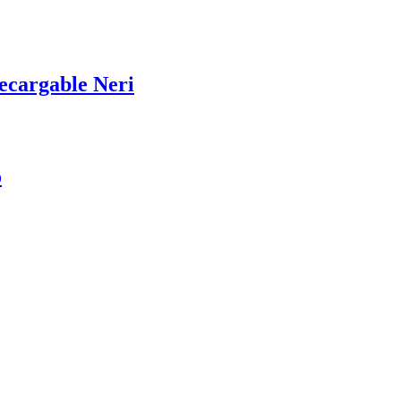
recargable Neri
o