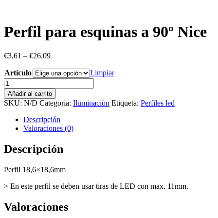
Perfil para esquinas a 90º Nice
€
3,61
–
€
26,09
Artículo
Limpiar
Perfil
para
Añadir al carrito
esquinas
SKU:
N/D
Categoría:
Iluminación
Etiqueta:
Perfiles led
a
90º
Descripción
Nice
Valoraciones (0)
cantidad
Descripción
Perfil 18,6×18,6mm
> En este perfil se deben usar tiras de LED con max. 11mm.
Valoraciones