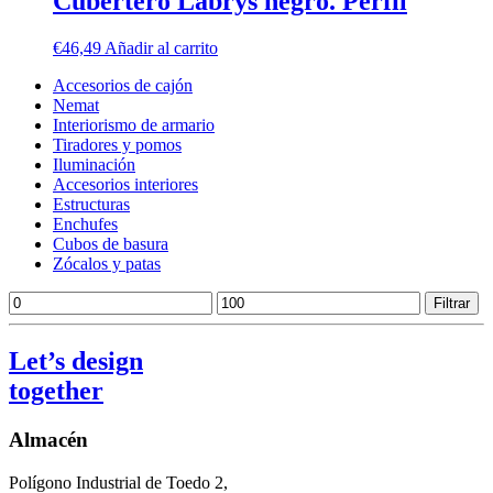
Cubertero Labrys negro. Perfil
€
46,49
Añadir al carrito
Accesorios de cajón
Nemat
Interiorismo de armario
Tiradores y pomos
Iluminación
Accesorios interiores
Estructuras
Enchufes
Cubos de basura
Zócalos y patas
Precio
Precio
Filtrar
mínimo
máximo
Let’s design
together
Almacén
Polígono Industrial de Toedo 2,