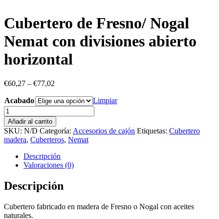
Cubertero de Fresno/ Nogal
Nemat con divisiones abierto
horizontal
€
60,27
–
€
77,02
Acabado
Limpiar
Cubertero
de
Añadir al carrito
Fresno/
SKU:
N/D
Categoría:
Accesorios de cajón
Etiquetas:
Cubertero
Nogal
madera
,
Cuberteros
,
Nemat
Nemat
con
Descripción
divisiones
Valoraciones (0)
abierto
horizontal
Descripción
cantidad
Cubertero fabricado en madera de Fresno o Nogal con aceites
naturales.