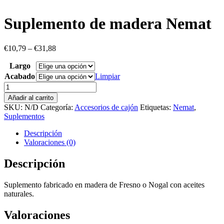
Suplemento de madera Nemat
€
10,79
–
€
31,88
Largo
Acabado
Limpiar
Suplemento
de
Añadir al carrito
madera
SKU:
N/D
Categoría:
Accesorios de cajón
Etiquetas:
Nemat
,
Nemat
Suplementos
cantidad
Descripción
Valoraciones (0)
Descripción
Suplemento fabricado en madera de Fresno o Nogal con aceites
naturales.
Valoraciones