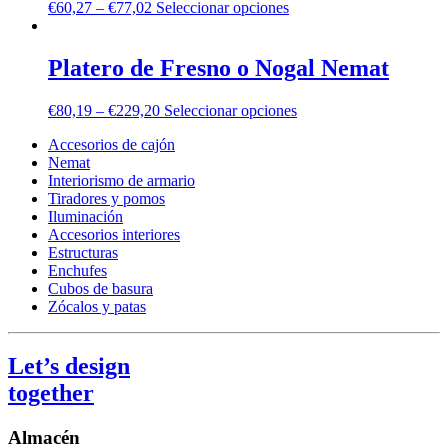
€
60,27
–
€
77,02
Seleccionar opciones
Platero de Fresno o Nogal Nemat
€
80,19
–
€
229,20
Seleccionar opciones
Accesorios de cajón
Nemat
Interiorismo de armario
Tiradores y pomos
Iluminación
Accesorios interiores
Estructuras
Enchufes
Cubos de basura
Zócalos y patas
Let’s design
together
Almacén