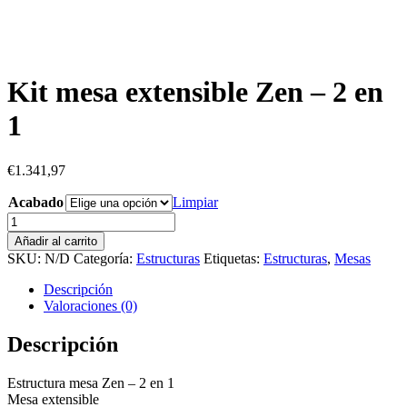
Kit mesa extensible Zen – 2 en
1
€
1.341,97
Acabado
Limpiar
Kit
mesa
Añadir al carrito
extensible
SKU:
N/D
Categoría:
Estructuras
Etiquetas:
Estructuras
,
Mesas
Zen
-
Descripción
2
Valoraciones (0)
en
1
Descripción
cantidad
Estructura mesa Zen – 2 en 1
Mesa extensible