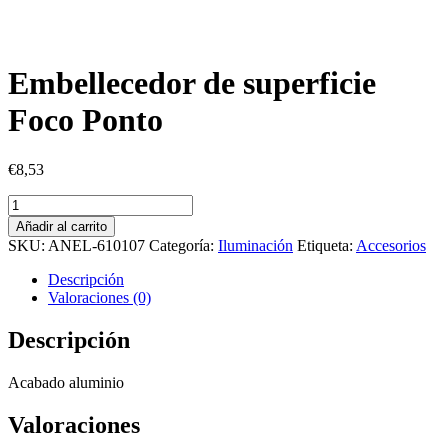
Embellecedor de superficie
Foco Ponto
€
8,53
Embellecedor
de
Añadir al carrito
superficie
SKU:
ANEL-610107
Categoría:
Iluminación
Etiqueta:
Accesorios
Foco
Ponto
Descripción
cantidad
Valoraciones (0)
Descripción
Acabado aluminio
Valoraciones