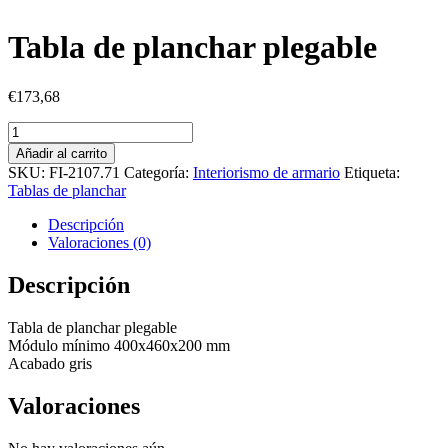
Tabla de planchar plegable
€
173,68
Tabla
de
Añadir al carrito
planchar
SKU:
FI-2107.71
Categoría:
Interiorismo de armario
Etiqueta:
plegable
Tablas de planchar
cantidad
Descripción
Valoraciones (0)
Descripción
Tabla de planchar plegable
Módulo mínimo 400x460x200 mm
Acabado gris
Valoraciones