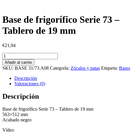
Base de frigorífico Serie 73 –
Tablero de 19 mm
€
21,94
Base
de
Añadir al carrito
frigorífico
SKU:
BASE 31/73.A08
Categoría:
Zócalos y patas
Etiqueta:
Bases
Serie
73
Descripción
-
Valoraciones (0)
Tablero
de
Descripción
19
mm
Base de frigorífico Serie 73 – Tablero de 19 mm
cantidad
563×512 mm
Acabado negro
Vídeo