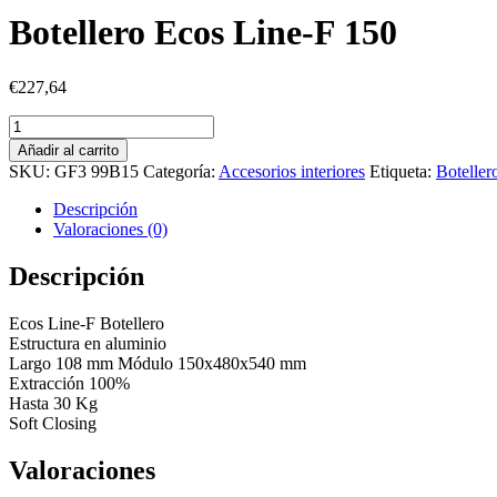
Botellero Ecos Line-F 150
€
227,64
Botellero
Ecos
Añadir al carrito
Line-
SKU:
GF3 99B15
Categoría:
Accesorios interiores
Etiqueta:
Boteller
F
150
Descripción
cantidad
Valoraciones (0)
Descripción
Ecos Line-F Botellero
Estructura en aluminio
Largo 108 mm Módulo 150x480x540 mm
Extracción 100%
Hasta 30 Kg
Soft Closing
Valoraciones