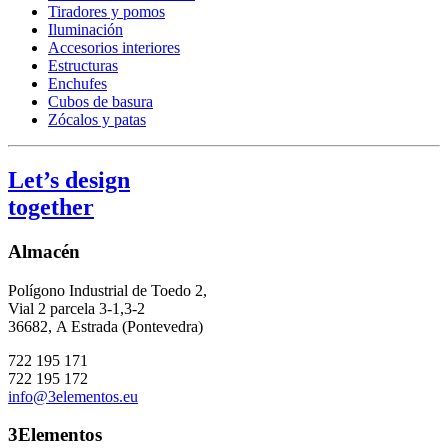
Tiradores y pomos
Iluminación
Accesorios interiores
Estructuras
Enchufes
Cubos de basura
Zócalos y patas
Let’s design
together
Almacén
Polígono Industrial de Toedo 2,
Vial 2 parcela 3-1,3-2
36682,
A Estrada (Pontevedra)
722 195 171
722 195 172
info@3elementos.eu
3Elementos