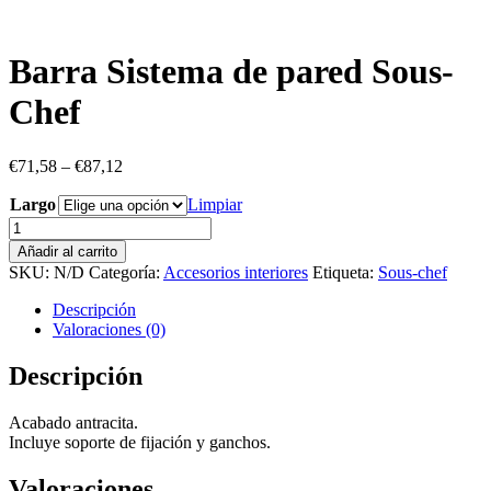
Barra Sistema de pared Sous-
Chef
€
71,58
–
€
87,12
Largo
Limpiar
Barra
Sistema
Añadir al carrito
de
SKU:
N/D
Categoría:
Accesorios interiores
Etiqueta:
Sous-chef
pared
Sous-
Descripción
Chef
Valoraciones (0)
cantidad
Descripción
Acabado antracita.
Incluye soporte de fijación y ganchos.
Valoraciones