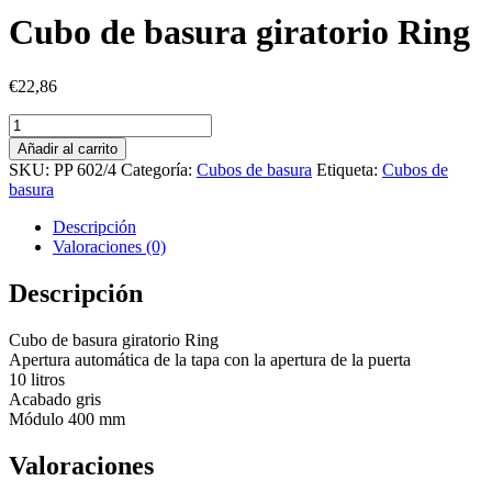
Cubo de basura giratorio Ring
€
22,86
Cubo
de
Añadir al carrito
basura
SKU:
PP 602/4
Categoría:
Cubos de basura
Etiqueta:
Cubos de
giratorio
basura
Ring
cantidad
Descripción
Valoraciones (0)
Descripción
Cubo de basura giratorio Ring
Apertura automática de la tapa con la apertura de la puerta
10 litros
Acabado gris
Módulo 400 mm
Valoraciones