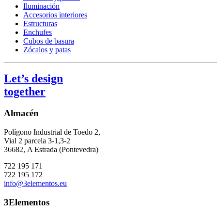
Iluminación
Accesorios interiores
Estructuras
Enchufes
Cubos de basura
Zócalos y patas
Let’s design
together
Almacén
Polígono Industrial de Toedo 2,
Vial 2 parcela 3-1,3-2
36682,
A Estrada (Pontevedra)
722 195 171
722 195 172
info@3elementos.eu
3Elementos