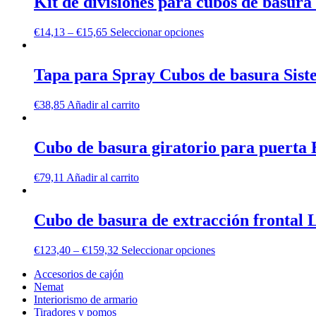
Kit de divisiones para cubos de basur
€
14,13
–
€
15,65
Seleccionar opciones
Tapa para Spray Cubos de basura Sis
€
38,85
Añadir al carrito
Cubo de basura giratorio para puerta
€
79,11
Añadir al carrito
Cubo de basura de extracción frontal 
€
123,40
–
€
159,32
Seleccionar opciones
Accesorios de cajón
Nemat
Interiorismo de armario
Tiradores y pomos