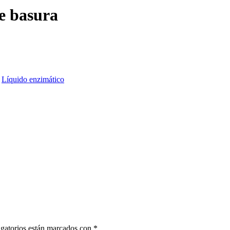
e basura
,
Líquido enzimático
gatorios están marcados con
*