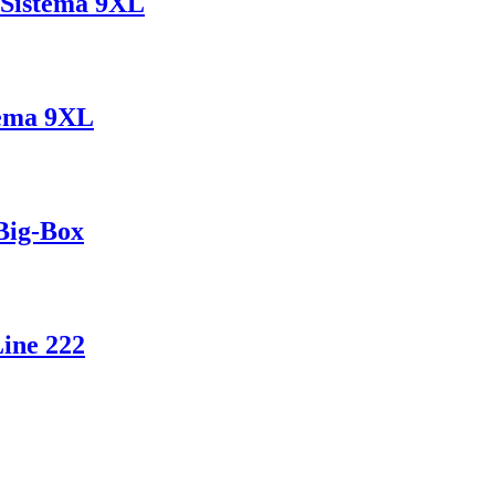
a Sistema 9XL
tema 9XL
 Big-Box
Line 222