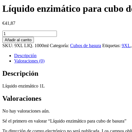
Líquido enzimático para cubo d
€
41,87
Líquido
enzimático
Añadir al carrito
para
SKU:
9XL LIQ. 1000ml
Categoría:
Cubos de basura
Etiquetas:
9XL
cubo
de
Descripción
basura
Valoraciones (0)
cantidad
Descripción
Líquido enzimático 1L
Valoraciones
No hay valoraciones aún.
Sé el primero en valorar “Líquido enzimático para cubo de basura”
Tu dirección de correo electrónico no será publicada.
Los campos obli