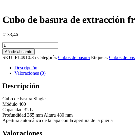
Cubo de basura de extracción fr
€
133,46
Cubo
de
Añadir al carrito
basura
SKU:
FI-4910.35
Categoría:
Cubos de basura
Etiqueta:
Cubos de bas
de
extracción
Descripción
frontal
Valoraciones (0)
Single
cantidad
Descripción
Cubo de basura Single
Módulo 400
Capacidad 35 L
Profundidad 365 mm Altura 480 mm
Apertura automática de la tapa con la apertura de la puerta
Valoraciones