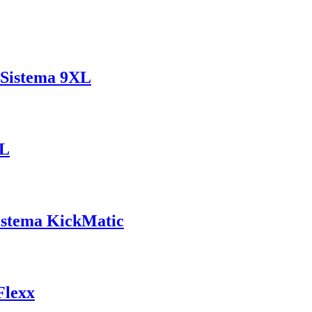
a Sistema 9XL
XL
Sistema KickMatic
Flexx