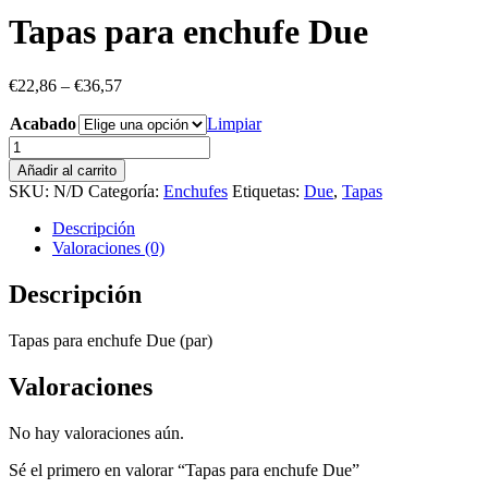
Tapas para enchufe Due
€
22,86
–
€
36,57
Acabado
Limpiar
Tapas
para
Añadir al carrito
enchufe
SKU:
N/D
Categoría:
Enchufes
Etiquetas:
Due
,
Tapas
Due
cantidad
Descripción
Valoraciones (0)
Descripción
Tapas para enchufe Due (par)
Valoraciones
No hay valoraciones aún.
Sé el primero en valorar “Tapas para enchufe Due”