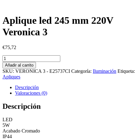
Aplique led 245 mm 220V
Veronica 3
€
75,72
Aplique
led
Añadir al carrito
245
SKU:
VERONICA 3 - E25737CI
Categoría:
Iluminación
Etiqueta:
mm
Apliques
220V
Veronica
Descripción
3
Valoraciones (0)
cantidad
Descripción
LED
5W
Acabado Cromado
IP44