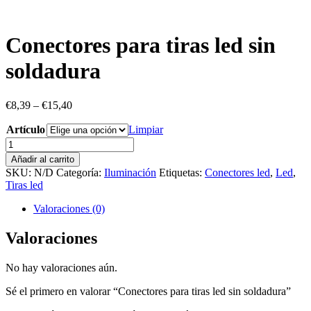
Conectores para tiras led sin
soldadura
€
8,39
–
€
15,40
Artículo
Limpiar
Conectores
para
Añadir al carrito
tiras
SKU:
N/D
Categoría:
Iluminación
Etiquetas:
Conectores led
,
Led
,
led
Tiras led
sin
soldadura
Valoraciones (0)
cantidad
Valoraciones
No hay valoraciones aún.
Sé el primero en valorar “Conectores para tiras led sin soldadura”