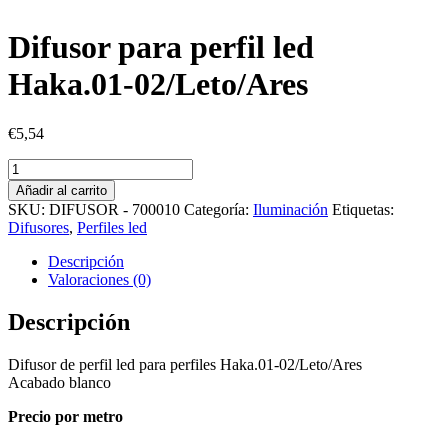
Difusor para perfil led
Haka.01-02/Leto/Ares
€
5,54
Difusor
para
Añadir al carrito
perfil
SKU:
DIFUSOR - 700010
Categoría:
Iluminación
Etiquetas:
led
Difusores
,
Perfiles led
Haka.01-
02/Leto/Ares
Descripción
cantidad
Valoraciones (0)
Descripción
Difusor de perfil led para perfiles Haka.01-02/Leto/Ares
Acabado blanco
Precio por metro