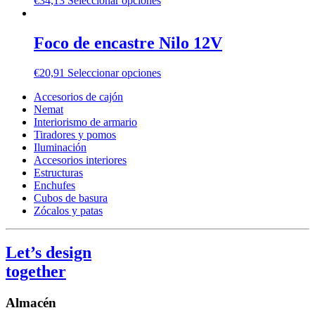
€
34,13
Seleccionar opciones
Foco de encastre Nilo 12V
€
20,91
Seleccionar opciones
Accesorios de cajón
Nemat
Interiorismo de armario
Tiradores y pomos
Iluminación
Accesorios interiores
Estructuras
Enchufes
Cubos de basura
Zócalos y patas
Let’s design
together
Almacén