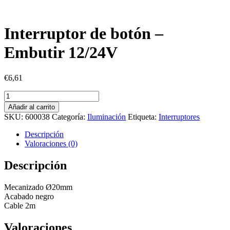
Interruptor de botón –
Embutir 12/24V
€
6,61
Interruptor
de
Añadir al carrito
botón
SKU:
600038
Categoría:
Iluminación
Etiqueta:
Interruptores
-
Embutir
Descripción
12/24V
Valoraciones (0)
cantidad
Descripción
Mecanizado Ø20mm
Acabado negro
Cable 2m
Valoraciones