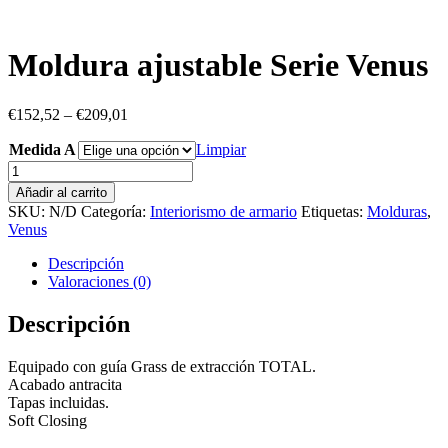
Moldura ajustable Serie Venus
€
152,52
–
€
209,01
Medida A
Limpiar
Moldura
ajustable
Añadir al carrito
Serie
SKU:
N/D
Categoría:
Interiorismo de armario
Etiquetas:
Molduras
,
Venus
Venus
cantidad
Descripción
Valoraciones (0)
Descripción
Equipado con guía Grass de extracción TOTAL.
Acabado antracita
Tapas incluidas.
Soft Closing