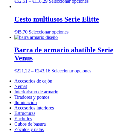
€
52,51
–
€
118,29
Seleccionar opciones
Cesto multiusos Serie Elitte
€
45,70
Seleccionar opciones
Barra de armario abatible Serie
Venus
€
221,22
–
€
243,16
Seleccionar opciones
Accesorios de cajón
Nemat
Interiorismo de armario
Tiradores y pomos
Iluminación
Accesorios interiores
Estructuras
Enchufes
Cubos de basura
Zócalos y patas