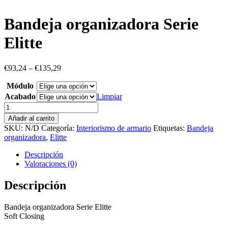
Bandeja organizadora Serie
Elitte
€
93,24
–
€
135,29
Módulo
Acabado
Limpiar
Bandeja
organizadora
Añadir al carrito
Serie
SKU:
N/D
Categoría:
Interiorismo de armario
Etiquetas:
Bandeja
Elitte
organizadora
,
Elitte
cantidad
Descripción
Valoraciones (0)
Descripción
Bandeja organizadora Serie Elitte
Soft Closing