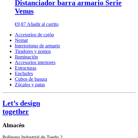
Distanciador barra armario Serie
Venus
€
9,87
Añadir al carrito
Accesorios de cajón
Nemat
Interiorismo de armario
Tiradores y pomos
Iluminación
Accesorios interiores
Estructuras
Enchufes
Cubos de basura
Zócalos y patas
Let’s design
together
Almacén
Polígono Industrial de Toedo 2,