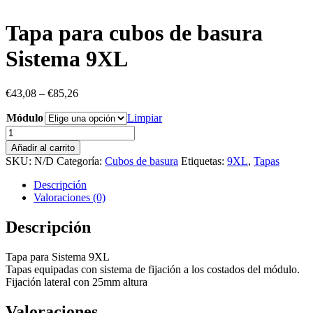
Tapa para cubos de basura
Sistema 9XL
€
43,08
–
€
85,26
Módulo
Limpiar
Tapa
para
Añadir al carrito
cubos
SKU:
N/D
Categoría:
Cubos de basura
Etiquetas:
9XL
,
Tapas
de
basura
Descripción
Sistema
Valoraciones (0)
9XL
cantidad
Descripción
Tapa para Sistema 9XL
Tapas equipadas con sistema de fijación a los costados del módulo.
Fijación lateral con 25mm altura
Valoraciones