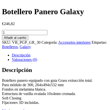
Botellero Panero Galaxy
€
246,82
Botellero
Panero
Añadir al carrito
Galaxy
SKU:
VB_PGP_GR_30
Categoría:
Accesorios interiores
Etiquetas:
cantidad
Botelleros
,
Galaxy
Descripción
Valoraciones (0)
Descripción
Botellero panero equipado con guia Grass extracción total.
Para módulo de 300, 264x494x532 mm
Fondos en melamina blanca.
Estructura de varilla ovalada 10x4mm cromada.
Soft Closing
Fijaciones 3D incluidas.