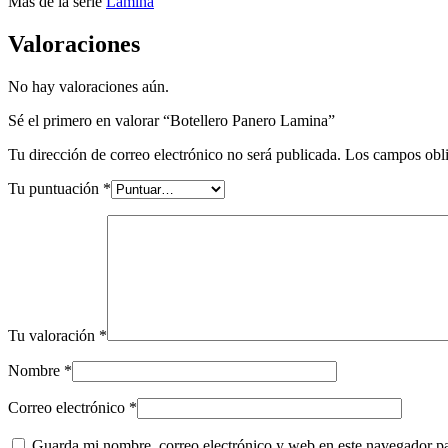
Más de la serie
Lamina
Valoraciones
No hay valoraciones aún.
Sé el primero en valorar “Botellero Panero Lamina”
Tu dirección de correo electrónico no será publicada.
Los campos obli
Tu puntuación
*
Tu valoración
*
Nombre
*
Correo electrónico
*
Guarda mi nombre, correo electrónico y web en este navegador p