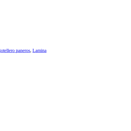
otellero paneros
,
Lamina