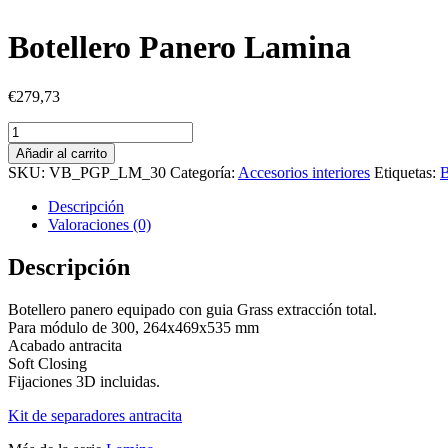
Botellero Panero Lamina
€
279,73
Botellero
Panero
Añadir al carrito
Lamina
SKU:
VB_PGP_LM_30
Categoría:
Accesorios interiores
Etiquetas:
B
cantidad
Descripción
Valoraciones (0)
Descripción
Botellero panero equipado con guia Grass extracción total.
Para módulo de 300, 264x469x535 mm
Acabado antracita
Soft Closing
Fijaciones 3D incluidas.
Kit de separadores antracita