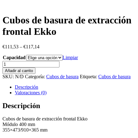
Cubos de basura de extracción
frontal Ekko
€
111,53
–
€
117,14
Capacidad
Limpiar
Cubos
de
Añadir al carrito
basura
SKU:
N/D
Categoría:
Cubos de basura
Etiqueta:
Cubos de basura
de
extracción
Descripción
frontal
Valoraciones (0)
Ekko
cantidad
Descripción
Cubos de basura de extracción frontal Ekko
Módulo 400 mm
355×473/910×365 mm