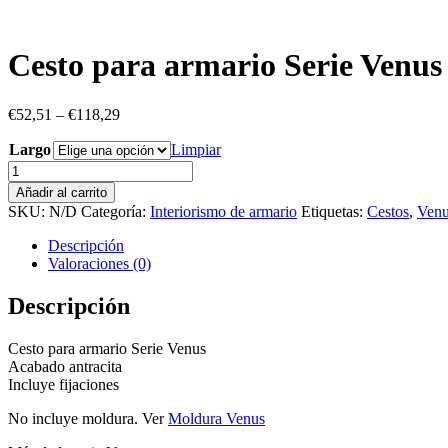
Cesto para armario Serie Venus
€
52,51
–
€
118,29
Largo
Limpiar
Cesto
para
Añadir al carrito
armario
SKU:
N/D
Categoría:
Interiorismo de armario
Etiquetas:
Cestos
,
Ven
Serie
Venus
Descripción
cantidad
Valoraciones (0)
Descripción
Cesto para armario Serie Venus
Acabado antracita
Incluye fijaciones
No incluye moldura. Ver
Moldura Venus