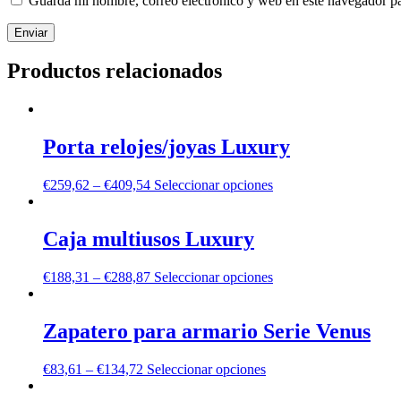
Guarda mi nombre, correo electrónico y web en este navegador p
Productos relacionados
Porta relojes/joyas Luxury
€
259,62
–
€
409,54
Seleccionar opciones
Caja multiusos Luxury
€
188,31
–
€
288,87
Seleccionar opciones
Zapatero para armario Serie Venus
€
83,61
–
€
134,72
Seleccionar opciones