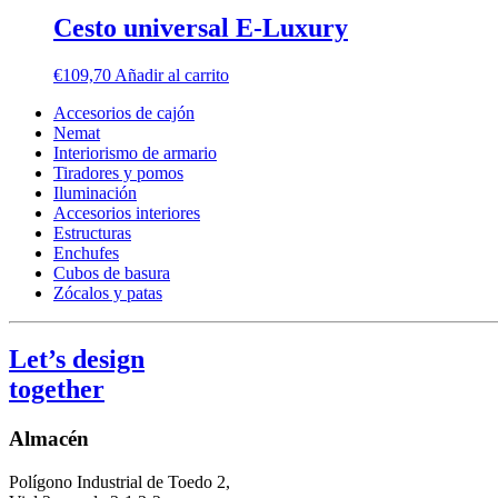
Cesto universal E-Luxury
€
109,70
Añadir al carrito
Accesorios de cajón
Nemat
Interiorismo de armario
Tiradores y pomos
Iluminación
Accesorios interiores
Estructuras
Enchufes
Cubos de basura
Zócalos y patas
Let’s design
together
Almacén
Polígono Industrial de Toedo 2,